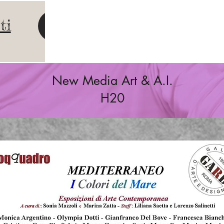
ti
New Media Art & A.I.
H20