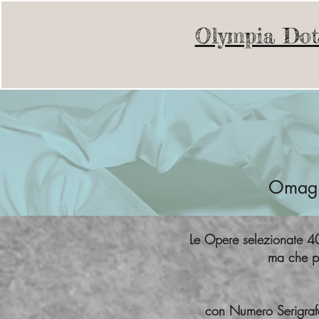
Olympia Dot
Omaggi
Le Opere selezionate 40
ma che po
con Numero Serigrafa