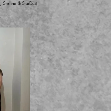
 Stelline & StarDust
n