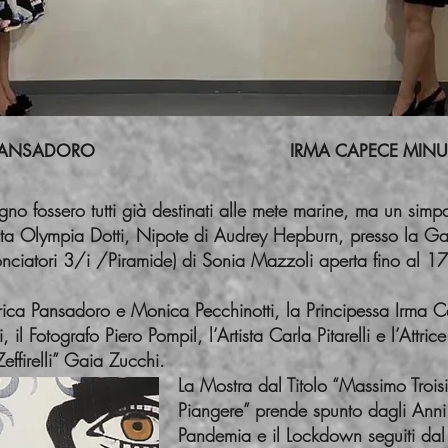
CA PANSADORO IRMA CAPECE MINUT
 fossero tutti già destinati alle mete marine, ma un simp
ista Olympia Dotti, Nipote di Audrey Hepburn, presso la Ga
onciatori 3/i /Piramide) di Sonia Mazzoli aperta fino al 
erica Pansadoro e Monica Pecchinotti, la Principessa Irma 
l Fotografo Piero Pompil, l’Artista Carla Pitarelli e l’Attrice
effirelli” Gaia Zucchi.
La Mostra dal Titolo “Massimo Trois
Piangere” prende spunto dagli Anni 
Pandemia e il Lockdown seguiti dal 