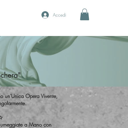
Accedi
schera"
no un'Unica Opera Vivente,
ingolarmente.
 ☆
Rilumeggiate a Mano con