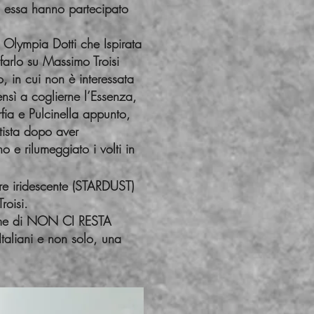
d essa hanno partecipato
 di Olympia Dotti che Ispirata
 farlo su Massimo Troisi
, in cui non è interessata
ensì a coglierne l’Essenza,
orfia e Pulcinella appunto,
tista dopo aver
 e rilumeggiato i volti in
ere iridescente (STARDUST)
roisi.
crime di NON CI RESTA
taliani e non solo, una