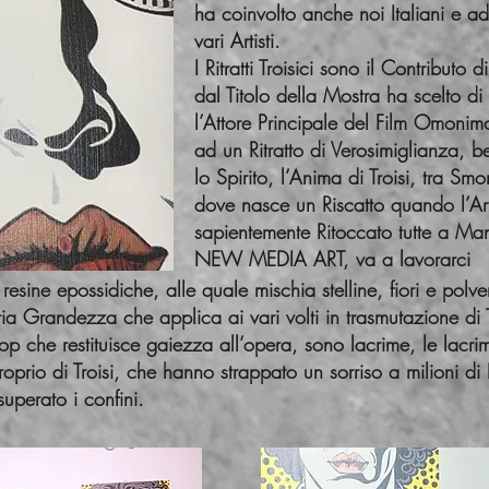
ha coinvolto anche noi Italiani e a
vari Artisti.
I Ritratti Troisici sono il Contributo
dal Titolo della Mostra ha scelto di
l’Attore Principale del Film Omonimo
ad un Ritratto di Verosimiglianza, b
lo Spirito, l’Anima di Troisi, tra Sm
dove nasce un Riscatto quando l’Ar
sapientemente Ritoccato tutte a Mano
NEW MEDIA ART, va a lavorarci
resine epossidiche, alle quale mischia stelline, fiori e polv
ria Grandezza che applica ai vari volti in trasmutazione di T
op che restituisce gaiezza all’opera, sono lacrime, le la
io di Troisi, che hanno strappato un sorriso a milioni di I
uperato i confini.